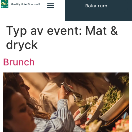
Boka rum
Typ av event:
Mat &
dryck
Brunch