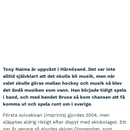
Tony Naima – q.bar live
Tony Naima är uppväxt i Härnösand. Det var inte
alltid självklart att det skulle bli musik, men när
valet skulle göras mellan hockey och musik så blev
det ändå musiken som vann. Han började tidigt spela
i band, och med bandet Bruse så kom chansen att få
komma ut och spela runt om i sverige.
Första soloskivan (Imprints) gjordes 2004, men
släpptes aldrig riktigt efter dispyt med skivbolaget. Ett
par år senare så gjordes skivan Dismember, som