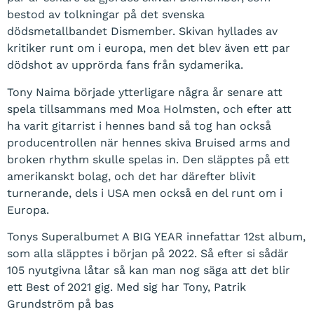
bestod av tolkningar på det svenska
dödsmetallbandet Dismember. Skivan hyllades av
kritiker runt om i europa, men det blev även ett par
dödshot av upprörda fans från sydamerika.
Tony Naima började ytterligare några år senare att
spela tillsammans med Moa Holmsten, och efter att
ha varit gitarrist i hennes band så tog han också
producentrollen när hennes skiva Bruised arms and
broken rhythm skulle spelas in. Den släpptes på ett
amerikanskt bolag, och det har därefter blivit
turnerande, dels i USA men också en del runt om i
Europa.
Tonys Superalbumet A BIG YEAR innefattar 12st album,
som alla släpptes i början på 2022. Så efter si sådär
105 nyutgivna låtar så kan man nog säga att det blir
ett Best of 2021 gig. Med sig har Tony, Patrik
Grundström på bas