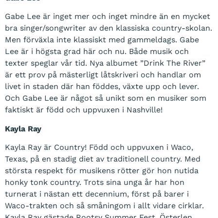
Gabe Lee är inget mer och inget mindre än en mycket
bra singer/songwriter av den klassiska country-skolan.
Men förväxla inte klassiskt med gammeldags. Gabe
Lee är i högsta grad här och nu. Både musik och
texter speglar vår tid. Nya albumet ”Drink The River”
är ett prov på mästerligt låtskriveri och handlar om
livet in staden där han föddes, växte upp och lever.
Och Gabe Lee är något så unikt som en musiker som
faktiskt är född och uppvuxen i Nashville!
Kayla Ray
Kayla Ray är Country! Född och uppvuxen i Waco,
Texas, på en stadig diet av traditionell country. Med
största respekt för musikens rötter gör hon nutida
honky tonk country. Trots sina unga år har hon
turnerat i nästan ett decennium, först på barer i
Waco-trakten och så småningom i allt vidare cirklar.
Kayla Ray gästade Rootsy Summer Fest, Österlen