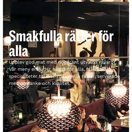
Smakfulla rätter för
alla
Upplev god mat med noggrant utvalda råvaror.
Vår meny erbjuder något för alla, från lokala
specialiteter till internationella rätter, serverade
med omtanke och kvalitet.